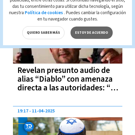
publicidad, entre otras cosas. Si continúas navegando el sitio,
das tu consentimiento para utilizar dicha tecnología, según
10:53
01-05-2025
nuestra
Política de cookies
. Puedes cambiar la configuración
en tu navegador cuando gustes.
QUIERO SABER MÁS
ESTOY DE ACUERDO
Revelan presunto audio de
alias “Diablo” con amenaza
directa a las autoridades: “A
mí no me van a cazar nunca”
19:17
11-04-2025