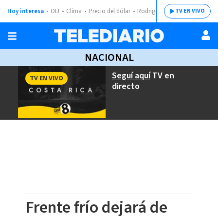
Hoy interesa
OIJ
Clima
Precio del dólar
Rodrigo Chaves
TV EN VIVO
NACIONAL
Seguí aquí
TV en
TV EN VIVO
directo
Frente frío dejará de