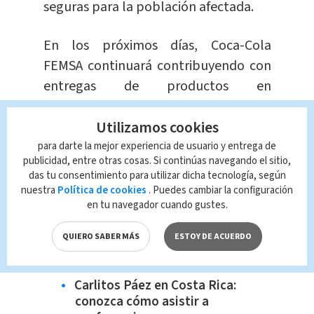
seguras para la población afectada.
En los próximos días, Coca-Cola
FEMSA continuará contribuyendo con
entregas de productos en
coordinación con las autoridades.
Utilizamos cookies
Te recomendamos
para darte la mejor experiencia de usuario y entrega de
¿Cuándo son las pruebas
publicidad, entre otras cosas. Si continúas navegando el sitio,
nacionales diagnósticas del
das tu consentimiento para utilizar dicha tecnología, según
curso lectivo 2024?
nuestra
Política de cookies
. Puedes cambiar la configuración
en tu navegador cuando gustes.
Madre e hijo de 10 años son
arrastrados por corriente en
QUIERO SABER MÁS
ESTOY DE ACUERDO
playa Esterillos; cuerpo del niño
sigue desaparecido
Carlitos Páez en Costa Rica:
conozca cómo asistir a