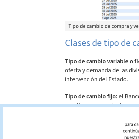
Tipo de cambio de compra y ven
Clases de tipo de 
Tipo de cambio variable o fl
oferta y demanda de las divi
intervención del Estado.
Tipo de cambio fijo:
el Banco
mantiene en ese nivel.
Tipo de cambio real:
relació
para da
bienes y servicios de un paí
continúa
nuestr