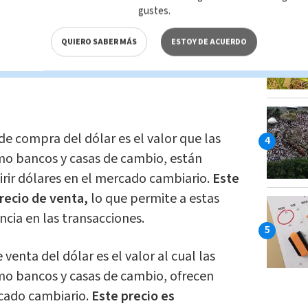
pacto en la economía social.
gustes.
ación directa que existe entre las
QUIERO SABER MÁS
ESTOY DE ACUERDO
de compra del dólar es el valor que las
omo bancos y casas de cambio, están
rir dólares en el mercado cambiario.
Este
 precio de venta,
lo que permite a estas
cia en las transacciones.
 venta del dólar es el valor al cual las
omo bancos y casas de cambio, ofrecen
rcado cambiario.
Este precio es