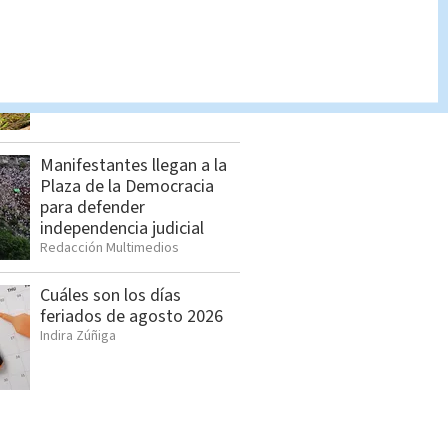
Allanamientos en Limón:
Estos son los detenidos
por el OIJ
Indira Zúñiga
Manifestantes llegan a la
Plaza de la Democracia
para defender
independencia judicial
Redacción Multimedios
Cuáles son los días
feriados de agosto 2026
Indira Zúñiga