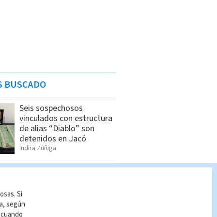
S BUSCADO
Seis sospechosos
vinculados con estructura
de alias “Diablo” son
detenidos en Jacó
Indira Zúñiga
Chances martes 5 de
agosto | Lista completa
de premios
osas. Si
Indira Zúñiga
ía, según
r cuando