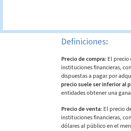
facilita la evaluación del im
Tipo de cambio nominal:
rel
monedas de dos países.
Definiciones:
Precio de compra:
El precio 
instituciones financieras, c
dispuestas a pagar por adqui
precio suele ser inferior al
entidades obtener una ganan
Precio de venta:
El precio de
instituciones financieras, c
dólares al público en el me