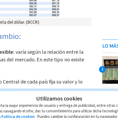
ta del dólar. (BCCR)
cambio:
LO MÁ
exible:
varía según la relación entre la
sas del mercado. En este tipo no existe
 Central de cada país fija su valor y lo
Utilizamos cookies
n es medida en términos reales, entre
rte la mejor experiencia de usuario y entrega de publicidad, entre otras c
s en comparación con los de otro. Esto
s navegando el sitio, das tu consentimiento para utilizar dicha tecnolog
a
Política de cookies
. Puedes cambiar la configuración en tu navegado