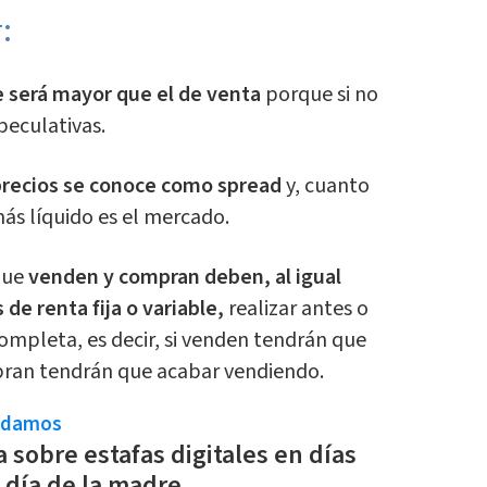
:
e será mayor que el de venta
porque si no
peculativas.
precios se conoce como spread
y, cuanto
ás líquido es el mercado.
que
venden y compran deben, al igual
de renta fija o variable,
realizar antes o
ompleta, es decir, si venden tendrán que
ran tendrán que acabar vendiendo.
ndamos
a sobre estafas digitales en días
l día de la madre