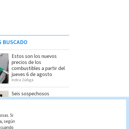
S BUSCADO
Estos son los nuevos
precios de los
combustibles a partir del
jueves 6 de agosto
Indira Zúñiga
Seis sospechosos
vinculados con estructura
de alias “Diablo” son
detenidos en Jacó
osas. Si
Indira Zúñiga
ía, según
r cuando