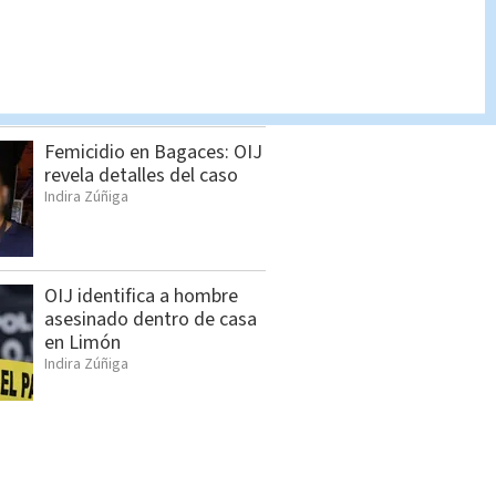
Dónde hay suspensión del
servicio eléctrico el
miércoles 5 de agosto
Indira Zúñiga
Femicidio en Bagaces: OIJ
revela detalles del caso
Indira Zúñiga
OIJ identifica a hombre
asesinado dentro de casa
en Limón
Indira Zúñiga