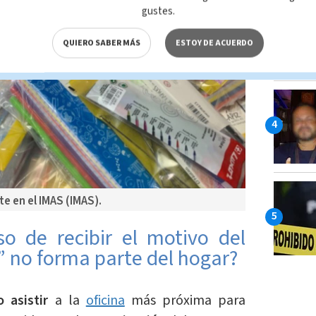
gustes.
QUIERO SABER MÁS
ESTOY DE ACUERDO
e en el IMAS (IMAS).
o de recibir el motivo del
 no forma parte del hogar?
o asistir
a la
oficina
más próxima para