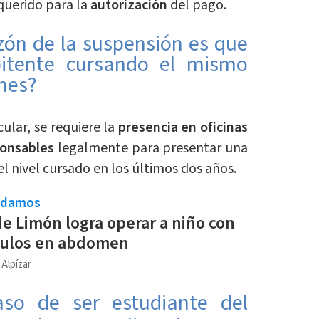
uerido para la
autorización
del pago.
azón de la suspensión es que
pitente cursando el mismo
ones?
cular, se requiere la
presencia en oficinas
ponsables
legalmente para presentar una
el nivel cursado en los últimos dos años.
ndamos
de Limón logra operar a niño con
culos en abdomen
 Alpízar
so de ser estudiante del