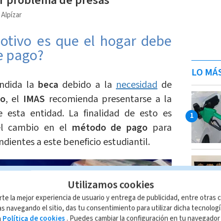
r problema de presas
 Alpízar
motivo es que el hogar debe
e pago?
LO MÁ
endida la
beca
debido a la
necesidad
de
go
, el
IMAS
recomienda presentarse a la
e esta entidad. La finalidad de esto es
 el cambio en el
método de pago
para
ndientes a este beneficio estudiantil.
AMPLIAR
Utilizamos cookies
rte la mejor experiencia de usuario y entrega de publicidad, entre otras c
s navegando el sitio, das tu consentimiento para utilizar dicha tecnolog
a
Política de cookies
. Puedes cambiar la configuración en tu navegado