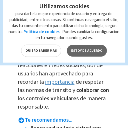
sencillas”, comentó la Policía
Utilizamos cookies
Municipal en su publicación,
para darte la mejor experiencia de usuario y entrega de
subrayando la imprudencia
publicidad, entre otras cosas. Si continúas navegando el sitio,
del conductor y el riesgo
das tu consentimiento para utilizar dicha tecnología, según
nuestra
Política de cookies
. Puedes cambiar la configuración
innecesario que generó su
en tu navegador cuando gustes.
actuar.
QUIERO SABER MÁS
ESTOY DE ACUERDO
El video ha generado numerosas
reacciones en redes sociales, donde
usuarios han aprovechado para
recordar la
importancia
de respetar
las normas de tránsito y
colaborar con
los controles vehiculares
de manera
responsable.
Te recomendamos...