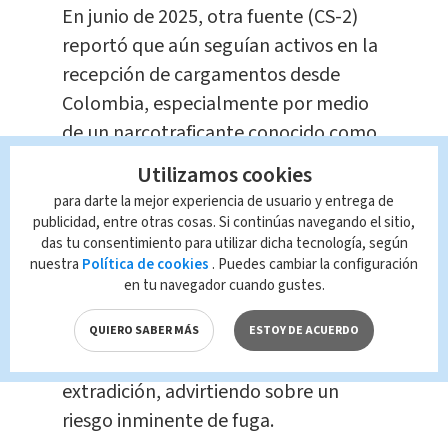
En junio de 2025, otra fuente (CS-2)
reportó que aún seguían activos en la
recepción de cargamentos desde
Colombia, especialmente por medio
de un narcotraficante conocido como
“Buty”.
Utilizamos cookies
para darte la mejor experiencia de usuario y entrega de
Orden de captura y
publicidad, entre otras cosas. Si continúas navegando el sitio,
extradición
das tu consentimiento para utilizar dicha tecnología, según
nuestra
Política de cookies
. Puedes cambiar la configuración
en tu navegador cuando gustes.
La Embajada de Estados Unidos en
Costa Rica ya presentó una solicitud
QUIERO SABER MÁS
ESTOY DE ACUERDO
formal de detención con fines de
extradición, advirtiendo sobre un
riesgo inminente de fuga.