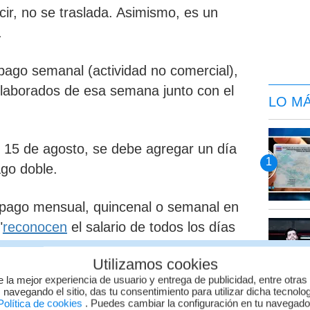
ir, no se traslada. Asimismo,
es un
.
ago semanal (actividad no comercial),
 laborados de esa semana junto con el
LO M
o, 15 de agosto, se debe
agregar un día
go doble.
 pago mensual, quincenal o semanal en
"
reconocen
el salario de todos los días
cansos semanales o feriados. En estos
Utilizamos cookies
alario completo de la semana,
de la
e la mejor experiencia de usuario y entrega de publicidad, entre otras
o trabajan el feriado", detalló el
 navegando el sitio, das tu consentimiento para utilizar dicha tecnolo
olítica de cookies
. Puedes cambiar la configuración en tu navegad