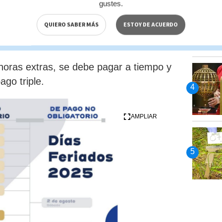
gustes.
 deben de
cancelar un día más
QUIERO SABER MÁS
ESTOY DE ACUERDO
e.
oras extras,
se debe pagar a tiempo y
ago triple.
AMPLIAR