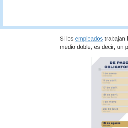
Si se trabaja el feriado, le
adicional, por el pago dobl
Si los
empleados
trabajan
h
medio doble, es decir, un
p