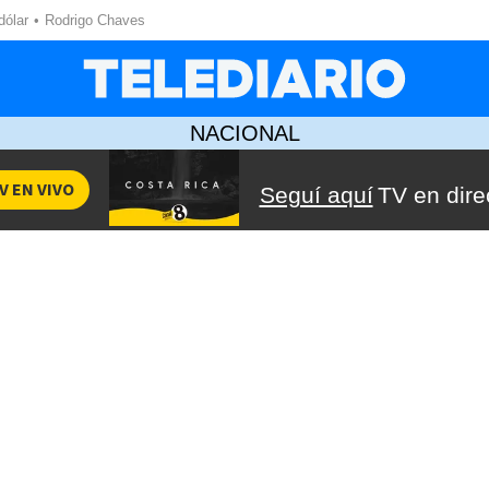
dólar
Rodrigo Chaves
NACIONAL
V EN VIVO
Seguí aquí
TV en dire