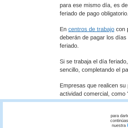
para ese mismo día,
es dec
feriado de pago obligatorio
En
centros de trabajo
con p
deberán de
pagar los días
feriado.
Si se trabaja el día feriad
sencillo,
completando el
pa
Empresas que realicen su
actividad comercial, como 
del mes, aunque sean des
casos,
deben cancelar el s
para dart
quincena o del mes aun si n
continúas
nuestra
P
MTSS.