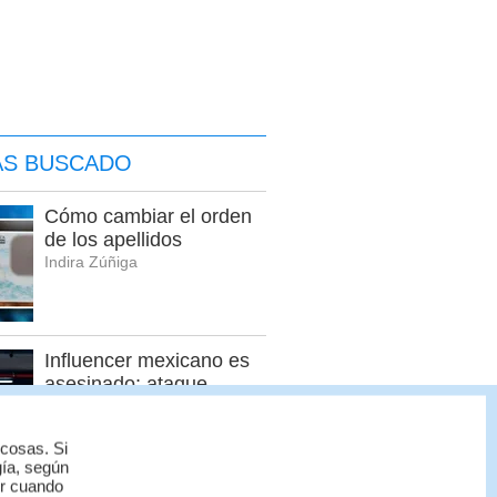
ÁS BUSCADO
Cómo cambiar el orden
de los apellidos
Indira Zúñiga
Influencer mexicano es
asesinado; ataque
armado quedó grabado |
VIDEO
 cosas. Si
Redacción Multimedios
gía, según
or cuando