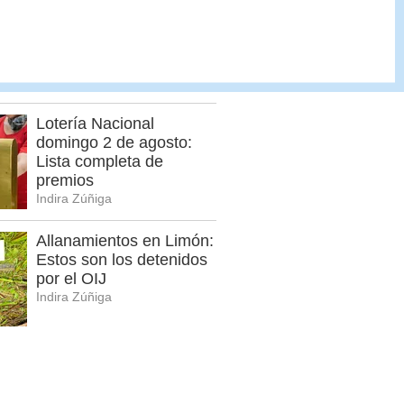
Pronóstico del tiempo
Costa Rica: Cómo
estará el clima HOY 5 de
agosto
Indira Zúñiga
Lotería Nacional
domingo 2 de agosto:
Lista completa de
premios
Indira Zúñiga
Allanamientos en Limón:
Estos son los detenidos
por el OIJ
Indira Zúñiga