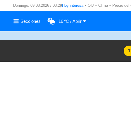
Domingo, 09.08.2026 / 08:29
Hoy interesa
OIJ
Clima
Precio del 
16 ºC
T