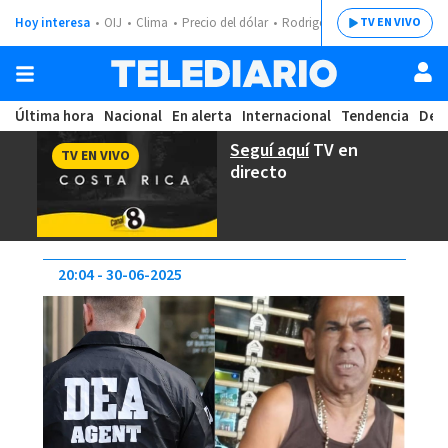
Hoy interesa
OIJ
Clima
Precio del dólar
Rodrigo Chaves
TV EN VIVO
Última hora
Nacional
En alerta
Internacional
Tendencia
Dep
Seguí aquí
TV en
TV EN VIVO
directo
20:04
30-06-2025