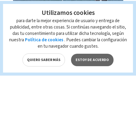
Utilizamos cookies
Guardacostas decomisan
para darte la mejor experiencia de usuario y entrega de
droga y detienen a dos
publicidad, entre otras cosas. Si continúas navegando el sitio,
das tu consentimiento para utilizar dicha tecnología, según
extranjeros en el Pacífico
nuestra
Política de cookies
. Puedes cambiar la configuración
en tu navegador cuando gustes.
QUIERO SABER MÁS
ESTOY DE ACUERDO