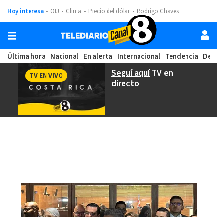
Hoy interesa
OIJ
Clima
Precio del dólar
Rodrigo Chaves
Última hora
Nacional
En alerta
Internacional
Tendencia
Dep
Seguí aquí
TV en
TV EN VIVO
directo