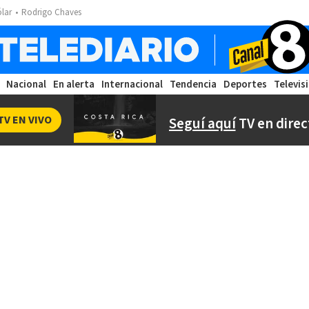
ólar
Rodrigo Chaves
Nacional
En alerta
Internacional
Tendencia
Deportes
Televis
TV EN VIVO
Seguí aquí
TV en direc