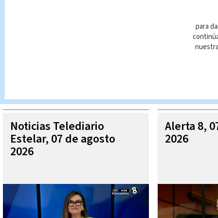
para da
continúa
nuestr
Queda prohibida la reproducción total o parcial del contenido
autorizada constituye una infracción y un delito de conformidad 
MÁ
Noticias Telediario
Alerta 8, 
Estelar, 07 de agosto
2026
2026