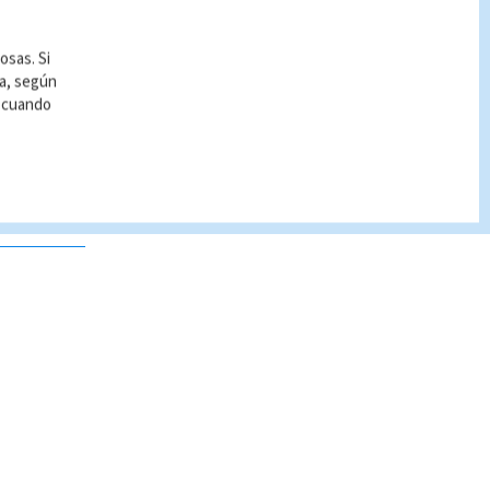
osas. Si
ía, según
r cuando
 no