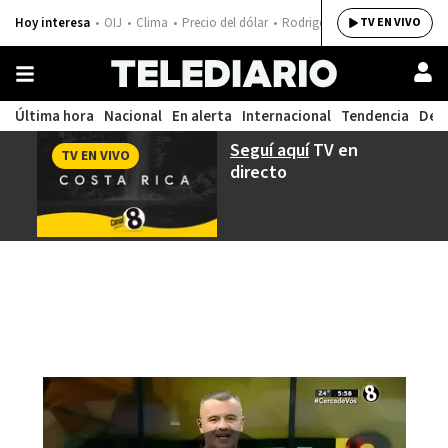
Hoy interesa
OIJ
Clima
Precio del dólar
Rodrigo Chaves
TV EN VIVO
Última hora
Nacional
En alerta
Internacional
Tendencia
Dep
Seguí aquí
TV en
TV EN VIVO
directo