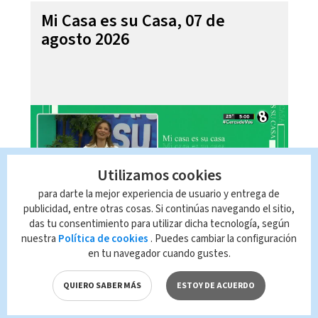
Mi Casa es su Casa, 07 de
agosto 2026
Utilizamos cookies
para darte la mejor experiencia de usuario y entrega de
publicidad, entre otras cosas. Si continúas navegando el sitio,
das tu consentimiento para utilizar dicha tecnología, según
nuestra
Política de cookies
. Puedes cambiar la configuración
Telediario En Directo con Paula
en tu navegador cuando gustes.
Brenes, 07 de agosto 2026
QUIERO SABER MÁS
ESTOY DE ACUERDO