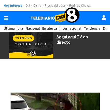
Hoy interesa
OIJ
Clima
Precio del dólar
Rodrigo Chaves
Última hora
Nacional
En alerta
Internacional
Tendencia
Dep
Seguí aquí
TV en
TV EN VIVO
directo