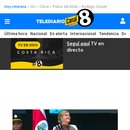
Hoy interesa
OIJ
Clima
Precio del dólar
Rodrigo Chaves
Última hora
Nacional
En alerta
Internacional
Tendencia
Dep
Seguí aquí
TV en
TV EN VIVO
directo