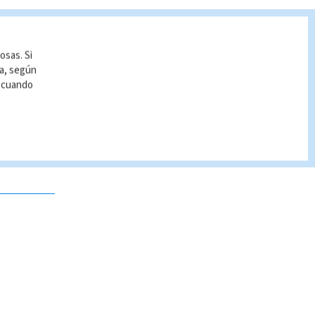
osas. Si
ía, según
r cuando
 no