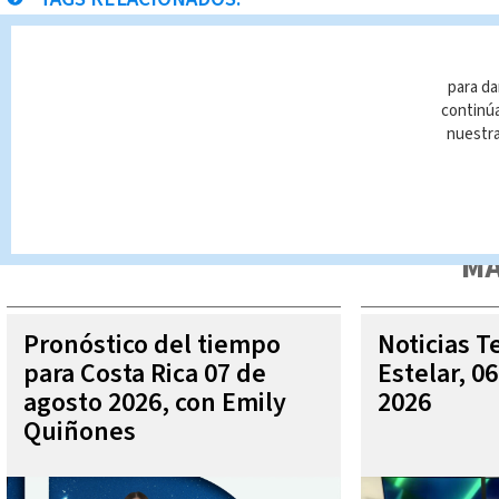
San José
Estafas en Costa Rica
para da
continúa
nuestr
Queda prohibida la reproducción total o parcial del contenido
autorizada constituye una infracción y un delito de conformidad 
MÁ
Pronóstico del tiempo
Noticias T
para Costa Rica 07 de
Estelar, 0
agosto 2026, con Emily
2026
Quiñones