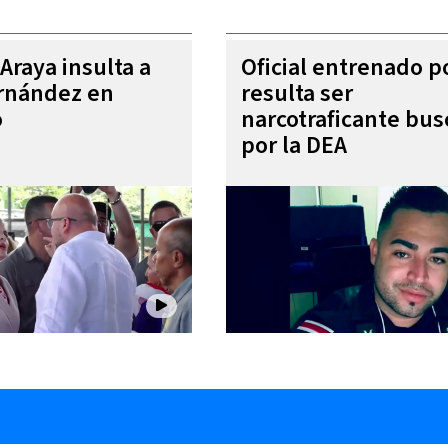
Araya insulta a
Oficial entrenado p
rnández en
resulta ser
o
narcotraficante bu
por la DEA