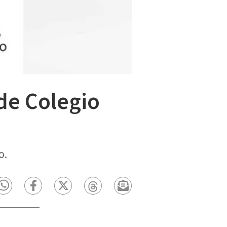
de Colegio
o.