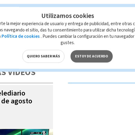
Utilizamos cookies
rte la mejor experiencia de usuario y entrega de publicidad, entre otras c
s navegando el sitio, das tu consentimiento para utilizar dicha tecnolog
a
Política de cookies
. Puedes cambiar la configuración en tu navegado
gustes.
 de esta página, mismo que es propiedad de TELEDIARIO; su reproducción
con las leyes aplicables.
QUIERO SABER MÁS
ESTOY DE ACUERDO
S VIDEOS
elediario
6 de agosto