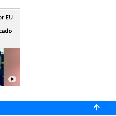
or EU
scado