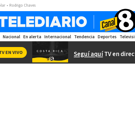
ólar
Rodrigo Chaves
Nacional
En alerta
Internacional
Tendencia
Deportes
Televis
TV EN VIVO
Seguí aquí
TV en direc