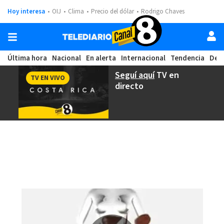
Hoy interesa
OIJ
Clima
Precio del dólar
Rodrigo Chaves
Última hora
Nacional
En alerta
Internacional
Tendencia
Dep
Seguí aquí
TV en
TV EN VIVO
directo