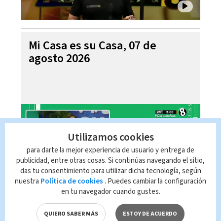
Mi Casa es su Casa, 07 de
agosto 2026
Utilizamos cookies
para darte la mejor experiencia de usuario y entrega de
publicidad, entre otras cosas. Si continúas navegando el sitio,
das tu consentimiento para utilizar dicha tecnología, según
nuestra
Política de cookies
. Puedes cambiar la configuración
en tu navegador cuando gustes.
Telediario En Directo con Paula
Brenes, 07 de agosto 2026
QUIERO SABER MÁS
ESTOY DE ACUERDO