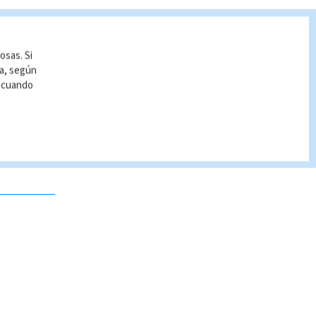
osas. Si
ía, según
r cuando
 no