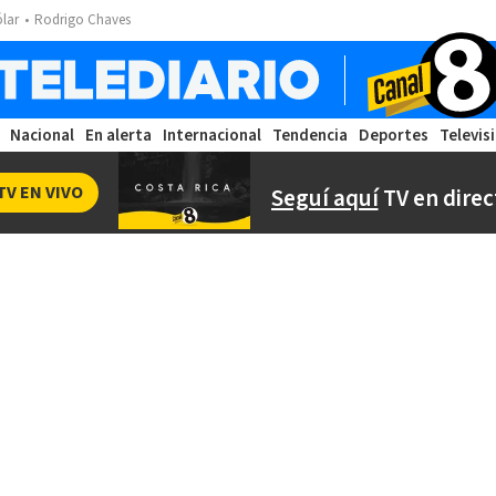
ólar
Rodrigo Chaves
Nacional
En alerta
Internacional
Tendencia
Deportes
Televis
TV EN VIVO
Seguí aquí
TV en direc