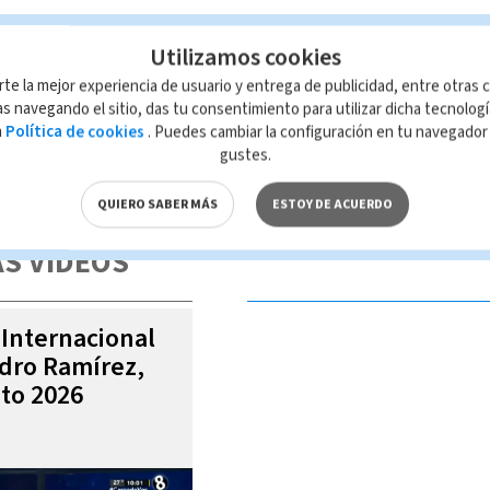
Utilizamos cookies
rte la mejor experiencia de usuario y entrega de publicidad, entre otras c
s navegando el sitio, das tu consentimiento para utilizar dicha tecnolog
a
Política de cookies
. Puedes cambiar la configuración en tu navegado
gustes.
 de esta página, mismo que es propiedad de TELEDIARIO; su reproducción
con las leyes aplicables.
QUIERO SABER MÁS
ESTOY DE ACUERDO
S VIDEOS
 Internacional
ndro Ramírez,
to 2026