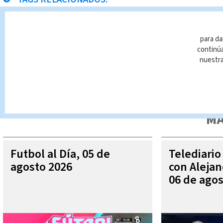
Paraíso
Noticias Telediario Estelar
para da
continúa
nuestr
Queda prohibida la reproducción total o parcial del contenido
autorizada constituye una infracción y un delito de conformidad 
MÁ
Futbol al Día, 05 de
Telediario
agosto 2026
con Aleja
06 de agos