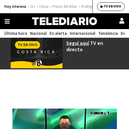
Hoy interesa
OIJ
Clima
Precio del dólar
Rodrigo Chaves
TV EN VIVO
Última hora
Nacional
En alerta
Internacional
Tendencia
Dep
Seguí aquí
TV en
TV EN VIVO
directo