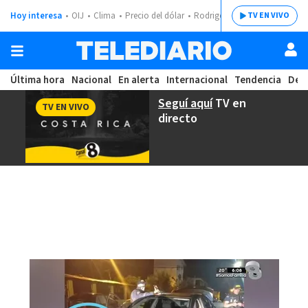
Hoy interesa
OIJ
Clima
Precio del dólar
Rodrigo Chaves
TV EN VIVO
Última hora
Nacional
En alerta
Internacional
Tendencia
Dep
Seguí aquí
TV en
TV EN VIVO
directo