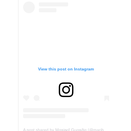
View this post on Instagram
A post shared by Mαяiвєℓ Gυαя∂iα (@maribelguardia)