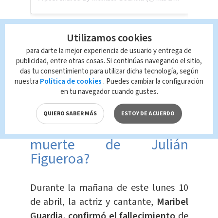
Utilizamos cookies
Interpretaciones de Joan Sebastian
para darte la mejor experiencia de usuario y entrega de
acompañaron a madre e hijo en varios
publicidad, entre otras cosas. Si continúas navegando el sitio,
das tu consentimiento para utilizar dicha tecnología, según
encuentros artísticos, donde destacaron
nuestra
Política de cookies
. Puedes cambiar la configuración
cantautor
los temas más icónicos del
en tu navegador cuando gustes.
mexicano.
QUIERO SABER MÁS
ESTOY DE ACUERDO
¿Cuándo se confirmó la
muerte de Julián
Figueroa?
Durante la mañana de este lunes 10
de abril, la actriz y cantante,
Maribel
Guardia, confirmó el fallecimiento
de