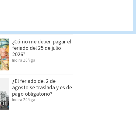
Sospechosos de
narcomenudeo son
detenidos por la PCD
Indira Zúñiga
¿Cómo me deben pagar el
feriado del 25 de julio
2026?
Indira Zúñiga
¿El feriado del 2 de
agosto se traslada y es de
pago obligatorio?
Indira Zúñiga