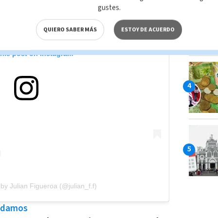
gustes.
QUIERO SABER MÁS
ESTOY DE ACUERDO
this post on Instagram
by Julian Figueroa (@julian_f.f)
ndamos