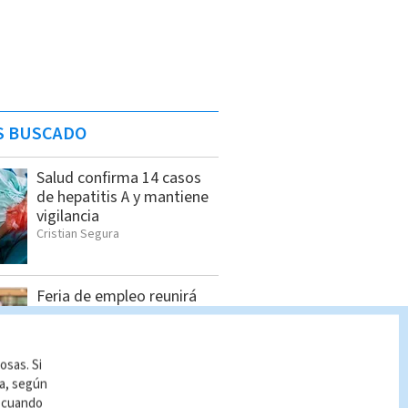
S BUSCADO
Salud confirma 14 casos
de hepatitis A y mantiene
vigilancia
Cristian Segura
Feria de empleo reunirá
más de 1.000 vacantes en
San Pedro
Cristian Segura
osas. Si
ía, según
r cuando