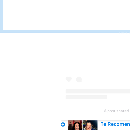
View 
A post shared 
Te Recome