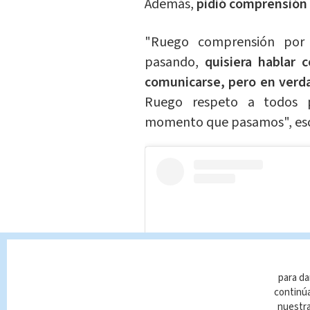
Además,
pidió comprensión
"Ruego comprensión por
pasando,
quisiera hablar 
comunicarse, pero en verda
Ruego respeto a todos p
momento que pasamos", esc
para da
continúa
nuestr