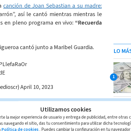
na
canción de Joan Sebastian a su madre:
rrón”, así le cantó mientras mientras le
as en pleno programa en vivo:
“Recuerda
Figueroa cantó junto a Maribel Guardia.
LO MÁ
/PLlefaRaOr
dE
edioscr)
April 10, 2023
mó la muerte de Julián
Utilizamos cookies
rte la mejor experiencia de usuario y entrega de publicidad, entre otras c
s navegando el sitio, das tu consentimiento para utilizar dicha tecnolog
a
Política de cookies
. Puedes cambiar la configuración en tu navegado