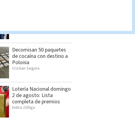
Feria de empleo reunirá
más de 1.000 vacantes en
San Pedro
Cristian Segura
Decomisan 50 paquetes
de cocaína con destino a
Polonia
Cristian Segura
Lotería Nacional domingo
2 de agosto: Lista
completa de premios
Indira Zúñiga