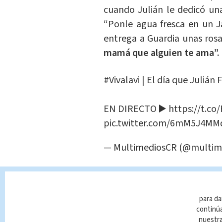
cuando Julián le dedicó u
“Ponle agua fresca en un Ja
entrega a Guardia unas ros
mamá que alguien te ama”.
#Vivalavi
| El día que Julián 
EN DIRECTO ▶️
https://t.co
pic.twitter.com/6mM5J4MM
— MultimediosCR (@multim
¿Cuándo se confir
para da
Figueroa?
continúa
nuestr