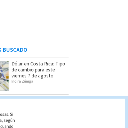
S BUSCADO
Dólar en Costa Rica: Tipo
de cambio para este
viernes 7 de agosto
Indira Zúñiga
Pronóstico del tiempo
Costa Rica: Cómo estará
el clima HOY 7 de agosto
osas. Si
Indira Zúñiga
ía, según
r cuando