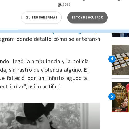
gustes.
QUIERO SABER MÁS
ESTOY DE ACUERDO
e
lunes 10 de abril, la actriz y cantante,
 fallecimiento de su hijo Julián Figueroa
a
tagram donde detalló cómo se enteraron
ndo llegó la ambulancia y la policía
da, sin rastro de violencia alguno. El
ue falleció por un Infarto agudo al
ntricular", así lo notificó.