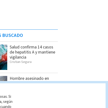
S BUSCADO
Salud confirma 14 casos
de hepatitis A y mantiene
vigilancia
Cristian Segura
Hombre asesinado en
Siquirres tenía 34 años;
OIJ identificó a la víctima
Indira Zúñiga
osas. Si
ía, según
r cuando