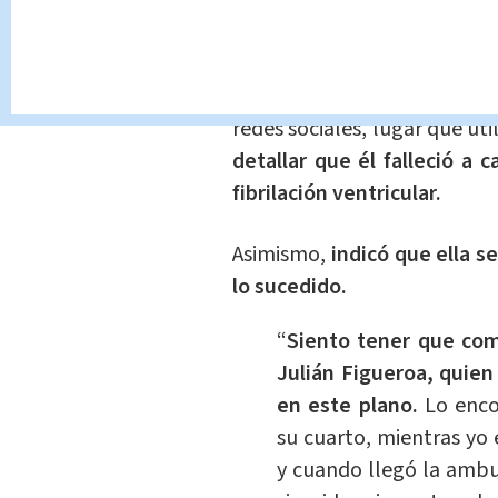
¿De qué murió?
Tras el lamentable hecho
redes sociales, lugar que uti
detallar que él falleció a 
fibrilación ventricular.
Asimismo,
indicó que ella 
lo sucedido.
“
Siento tener que com
Julián Figueroa, quie
en este plano.
Lo enco
su cuarto, mientras yo 
y cuando llegó la ambul