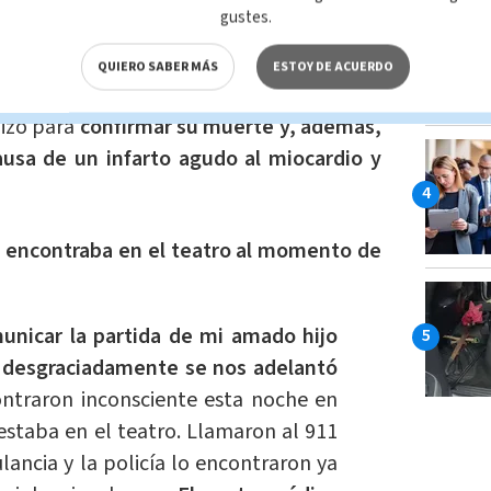
gustes.
QUIERO SABER MÁS
ESTOY DE ACUERDO
,
la madre de Figueroa
se pronunció en
lizó para
confirmar su muerte y, además,
causa de un infarto agudo al miocardio y
se encontraba en el teatro al momento de
unicar la partida de mi amado hijo
n desgraciadamente se nos adelantó
ntraron inconsciente esta noche en
estaba en el teatro. Llamaron al 911
ancia y la policía lo encontraron ya