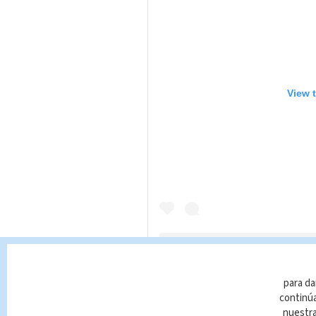
View 
para da
A post shared 
continúa
nuestr