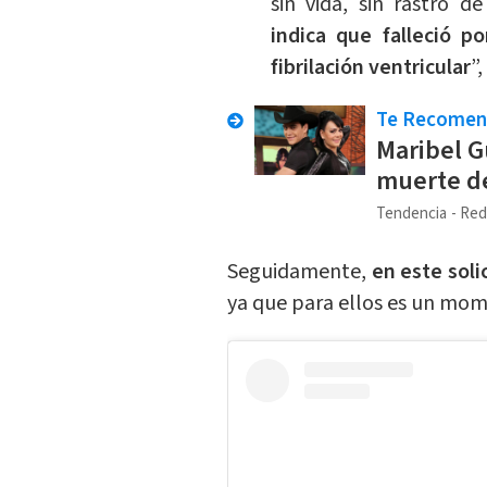
sin vida, sin rastro d
indica que falleció p
fibrilación ventricular
”,
Te Recome
Maribel G
muerte de
Tendencia
Red
Seguidamente,
en este soli
ya que para ellos es un mo