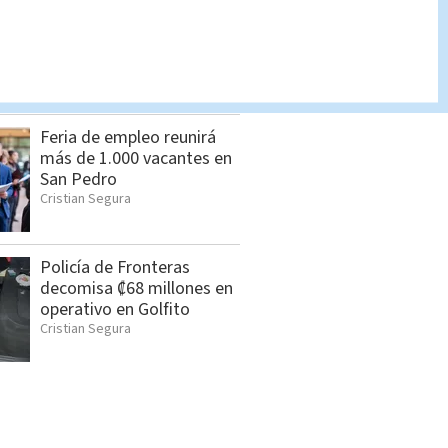
Dólar en Costa Rica: Tipo
de cambio para este
viernes 7 de agosto
Indira Zúñiga
Feria de empleo reunirá
más de 1.000 vacantes en
San Pedro
Cristian Segura
Policía de Fronteras
decomisa ₡68 millones en
operativo en Golfito
Cristian Segura