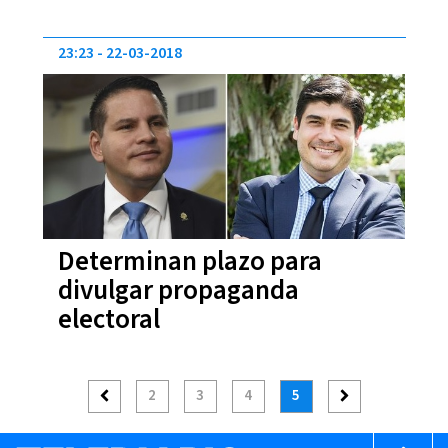
23:23
22-03-2018
Determinan plazo para
divulgar propaganda
electoral
2
3
4
5