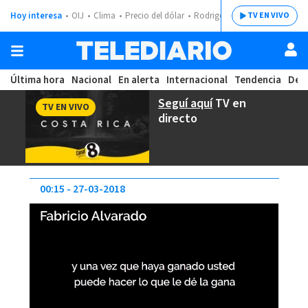
Hoy interesa
OIJ
Clima
Precio del dólar
Rodrigo Chaves
TV EN VIVO
Última hora
Nacional
En alerta
Internacional
Tendencia
Dep
Seguí aquí
TV en
TV EN VIVO
directo
00:15
27-03-2018