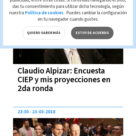
publicidad, entre otras cosas. Si continúas navegando el sitio,
das tu consentimiento para utilizar dicha tecnología, según
14:57
24-03-2018
nuestra
Política de cookies
. Puedes cambiar la configuración
en tu navegador cuando gustes.
QUIERO SABER MÁS
ESTOY DE ACUERDO
Claudio Alpizar: Encuesta
CIEP y mis proyecciones en
2da ronda
23:30
23-03-2018