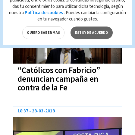
publicidad, entre otras cosas. Si continúas navegando el sitio,
das tu consentimiento para utilizar dicha tecnología, según
22:13
28-03-2018
nuestra
Política de cookies
. Puedes cambiar la configuración
en tu navegador cuando gustes.
QUIERO SABER MÁS
ESTOY DE ACUERDO
“Católicos con Fabricio”
denuncian campaña en
contra de la Fe
18:37
28-03-2018