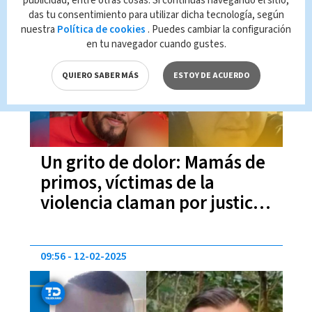
publicidad, entre otras cosas. Si continúas navegando el sitio,
das tu consentimiento para utilizar dicha tecnología, según
20:51
12-02-2025
nuestra
Política de cookies
. Puedes cambiar la configuración
en tu navegador cuando gustes.
QUIERO SABER MÁS
ESTOY DE ACUERDO
Un grito de dolor: Mamás de
primos, víctimas de la
violencia claman por justicia
y consuelo
09:56
12-02-2025