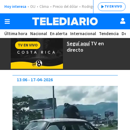
Hoy interesa
OIJ
Clima
Precio del dólar
Rodrigo Chaves
TV EN VIVO
Última hora
Nacional
En alerta
Internacional
Tendencia
Dep
Seguí aquí
TV en
TV EN VIVO
directo
13:06
17-04-2026