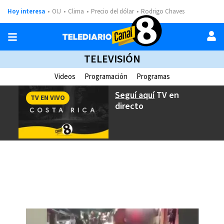
Hoy interesa
OIJ
Clima
Precio del dólar
Rodrigo Chaves
TELEVISIÓN
Videos
Programación
Programas
Seguí aquí
TV en
TV EN VIVO
directo