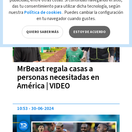
publicidad, entre otras cosas. Si continúas navegando el sitio,
das tu consentimiento para utilizar dicha tecnología, según
11:58
01-07-2024
nuestra
Política de cookies
. Puedes cambiar la configuración
en tu navegador cuando gustes.
QUIERO SABER MÁS
ESTOY DE ACUERDO
MrBeast regala casas a
personas necesitadas en
América | VIDEO
10:53
30-06-2024