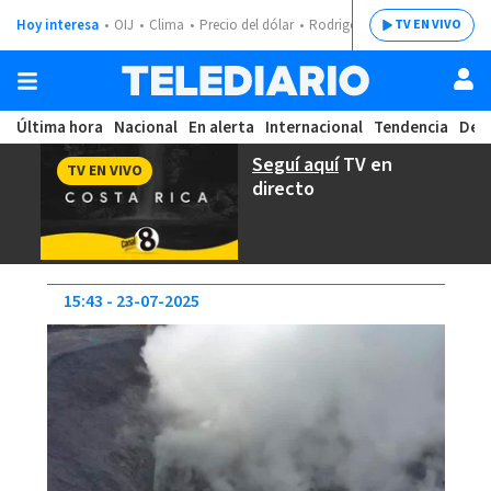
Hoy interesa
OIJ
Clima
Precio del dólar
Rodrigo Chaves
TV EN VIVO
Última hora
Nacional
En alerta
Internacional
Tendencia
Dep
Seguí aquí
TV en
TV EN VIVO
directo
15:43
23-07-2025