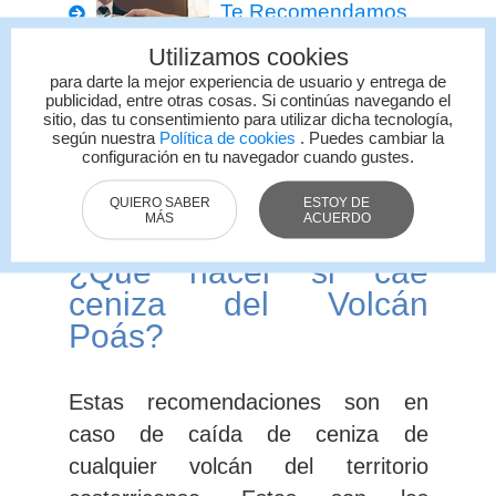
Te Recomendamos
CCSS vende
Utilizamos cookies
casas con precios
para darte la mejor experiencia de usuario y entrega de
desde los 10
publicidad, entre otras cosas. Si continúas navegando el
millones de
sitio, das tu consentimiento para utilizar dicha tecnología,
según nuestra
Política de cookies
. Puedes cambiar la
colones
configuración en tu navegador cuando gustes.
Nacional
Redacción
QUIERO SABER
ESTOY DE
Multimedios
MÁS
ACUERDO
¿Qué hacer si cae
ceniza del Volcán
Poás?
Estas recomendaciones son en
caso de caída de ceniza de
cualquier volcán del territorio