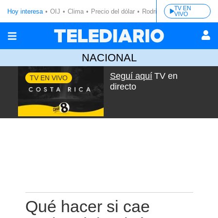
TV EN
Hoy interesa
OIJ
Clima
Precio del dólar
Rodrigo Chaves
VIVO
NACIONAL
Seguí aquí
TV en
TV EN VIVO
directo
Qué hacer si cae