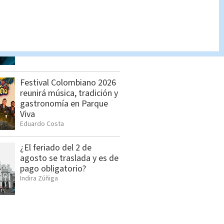
Salud confirma 14 casos
de hepatitis A y mantiene
vigilancia
Cristian Segura
Festival Colombiano 2026
reunirá música, tradición y
gastronomía en Parque
Viva
Eduardo Costa
¿El feriado del 2 de
agosto se traslada y es de
pago obligatorio?
Indira Zúñiga