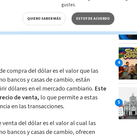
s en comparación con los de otro. Esto
gustes.
pacto en la economía social.
QUIERO SABER MÁS
ESTOY DE ACUERDO
lación directa que existe entre las
 de compra del dólar es el valor que las
omo bancos y casas de cambio, están
irir dólares en el mercado cambiario.
Este
precio de venta,
lo que permite a estas
cia en las transacciones.
 venta del dólar es el valor al cual las
omo bancos y casas de cambio, ofrecen