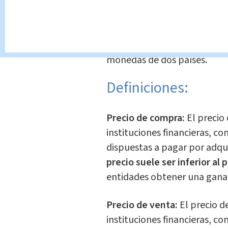
bienes y servicios de un paí
facilita la evaluación del im
Tipo de cambio nominal:
re
monedas de dos países.
Definiciones:
Precio de compra:
El precio
instituciones financieras, c
dispuestas a pagar por adqu
precio suele ser inferior al 
entidades obtener una ganan
Precio de venta:
El precio de
instituciones financieras, c