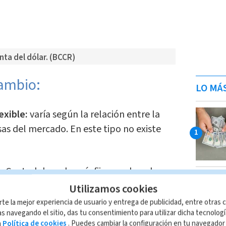
ta del dólar. (BCCR)
cambio:
LO MÁ
exible:
varía según la relación entre la
sas del mercado. En este tipo no existe
 Central de cada país fija su valor y lo
Utilizamos cookies
rte la mejor experiencia de usuario y entrega de publicidad, entre otras c
n es medida en términos reales, entre
s navegando el sitio, das tu consentimiento para utilizar dicha tecnolog
a
Política de cookies
. Puedes cambiar la configuración en tu navegado