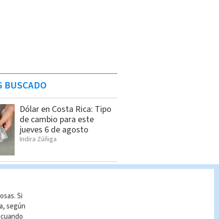
S BUSCADO
Dólar en Costa Rica: Tipo
de cambio para este
jueves 6 de agosto
Indira Zúñiga
Cuáles son los días
feriados de agosto 2026
Indira Zúñiga
osas. Si
ía, según
r cuando