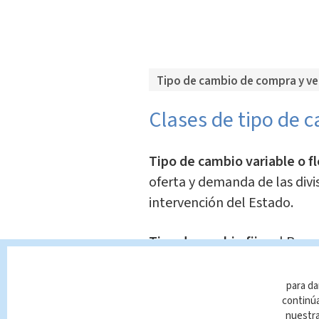
Tipo de cambio de compra y ven
Clases de tipo de 
Tipo de cambio variable o fl
oferta y demanda de las divi
intervención del Estado.
Tipo de cambio fijo:
el Banco
mantiene en ese nivel.
para da
Tipo de cambio real:
relació
continúa
nuestr