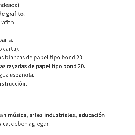
ndeada).
de grafito.
rafito.
arra.
 carta).
as blancas de papel tipo bond 20.
as rayadas de papel tipo bond 20.
ngua española.
nstrucción.
dan
música, artes industriales, educación
sica
, deben agregar: