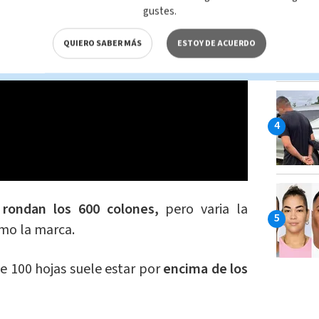
gustes.
QUIERO SABER MÁS
ESTOY DE ACUERDO
 rondan los 600 col
ones,
pero varia la
omo la marca.
e 100 hojas suele estar por
encima de los