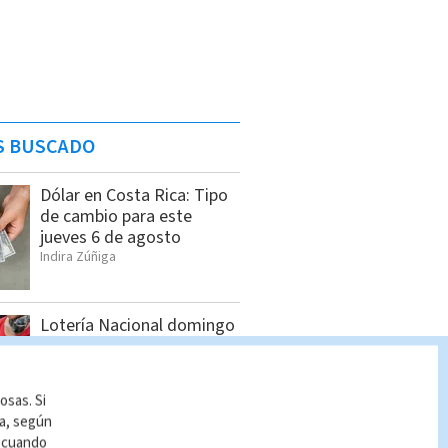
S BUSCADO
Dólar en Costa Rica: Tipo
de cambio para este
jueves 6 de agosto
Indira Zúñiga
Lotería Nacional domingo
2 de agosto: Lista
completa de premios
Indira Zúñiga
osas. Si
ía, según
r cuando