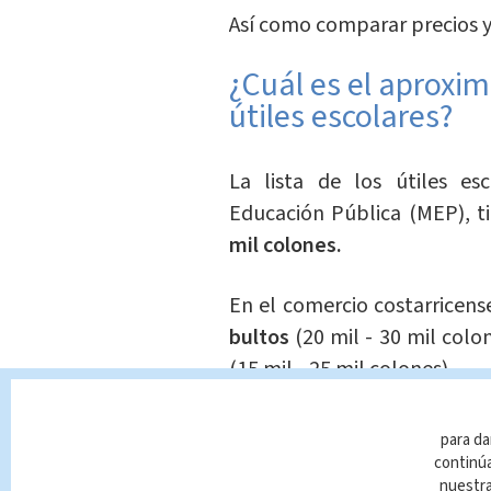
Así como comparar precios y
¿Cuál es el aproxim
útiles escolares?
La lista de los útiles es
Educación Pública (MEP), t
mil colones.
En el comercio costarricens
bultos
(20 mil - 30 mil colon
(15 mil - 25 mil colones).
para da
continúa
nuestr