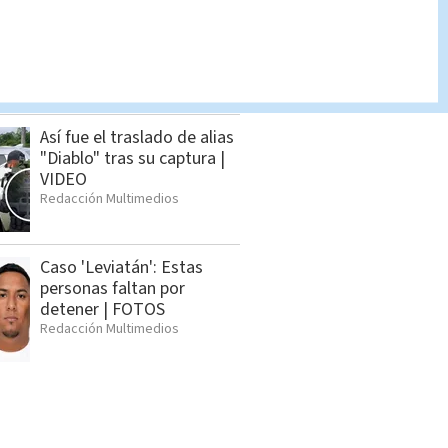
Policía Penitenciaria
decomisa celulares,
drogas y armas en La
Reforma
Cristian Segura
Así fue el traslado de alias
"Diablo" tras su captura |
VIDEO
Redacción Multimedios
Caso 'Leviatán': Estas
personas faltan por
detener | FOTOS
Redacción Multimedios