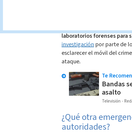
El cuerpo de la
víctima fue r
respectiva autopsia.
En el sitio se recolectaron i
laboratorios forenses para s
investigación
por parte de l
esclarecer el móvil del crime
ataque.
Te Recome
Bandas se
asalto
Televisión
Red
¿Qué otra emergenc
autoridades?