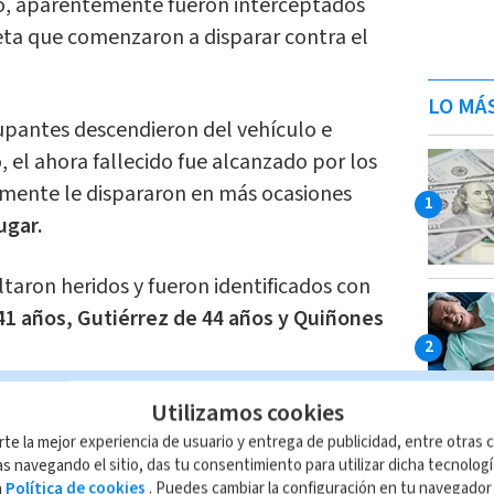
itio, aparentemente fueron interceptados
eta que comenzaron a disparar contra el
LO MÁ
upantes descendieron del vehículo e
, el ahora fallecido fue alcanzado por los
amente le dispararon en más ocasiones
lugar.
taron heridos y fueron identificados con
1 años, Gutiérrez de 44 años y Quiñones
Utilizamos cookies
distintos centros médicos de San José
rte la mejor experiencia de usuario y entrega de publicidad, entre otras c
s navegando el sitio, das tu consentimiento para utilizar dicha tecnolog
a
Política de cookies
. Puedes cambiar la configuración en tu navegado