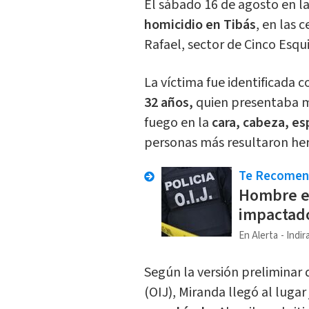
El sábado 16 de agosto en l
homicidio en Tibás
, en las 
Rafael, sector de Cinco Esqu
La víctima fue identificada
32 años,
quien presentaba mú
fuego en la
cara, cabeza, es
personas más resultaron her
Te Recome
Hombre es
impactado
En Alerta
Indir
Según la versión preliminar 
(OIJ), Miranda llegó al lugar