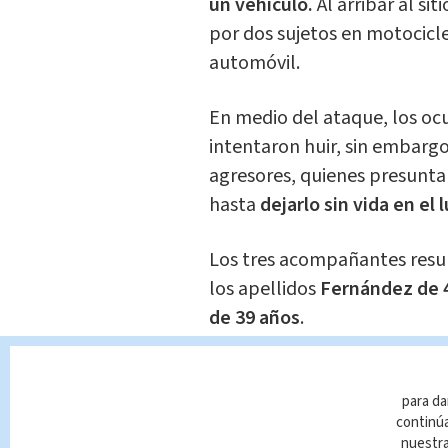
un vehículo.
Al arribar al s
por dos sujetos en motocicl
automóvil.
En medio del ataque, los oc
intentaron huir, sin embargo
agresores, quienes presunt
hasta
dejarlo sin vida en el 
Los tres acompañantes resul
los apellidos
Fernández de 4
de 39 años
.
Todos fueron trasladados a 
para su atención.
para da
continúa
nuestr