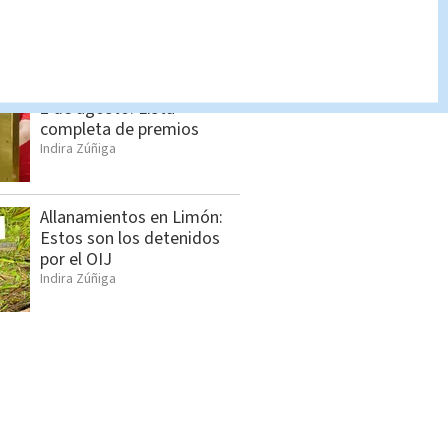
Indira Zúñiga
Lotería Nacional domingo
2 de agosto: Lista
completa de premios
Indira Zúñiga
Allanamientos en Limón:
Estos son los detenidos
por el OIJ
Indira Zúñiga