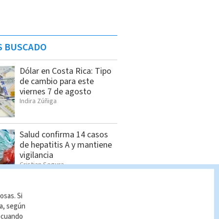
S BUSCADO
Dólar en Costa Rica: Tipo
de cambio para este
viernes 7 de agosto
Indira Zúñiga
Salud confirma 14 casos
de hepatitis A y mantiene
vigilancia
Cristian Segura
osas. Si
Dólar en Costa Rica: Tipo
ía, según
de cambio para este
r cuando
miércoles 5 de agosto