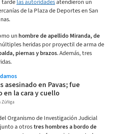
a tarde
las autoridades
atendieron un
cercanías de la Plaza de Deportes en San
inas.
 como un
hombre de apellido Miranda, de
ltiples heridas por proyectil de arma de
palda, piernas y brazos
. Además, tres
idas.
ndamos
 asesinado en Pavas; fue
 en la cara y cuello
a Zúñiga
del Organismo de Investigación Judicial
 junto a otros
tres hombres a bordo de