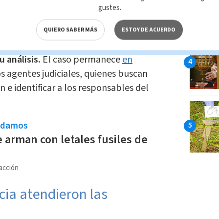
emitido a la morgue judicial
para la
gustes.
QUIERO SABER MÁS
ESTOY DE ACUERDO
ndicios balísticos que fueron enviados a los
u análisis.
El caso permanece
en
os agentes judiciales, quienes buscan
n e identificar a los responsables del
ndamos
 arman con letales fusiles de
acción
ia atendieron las