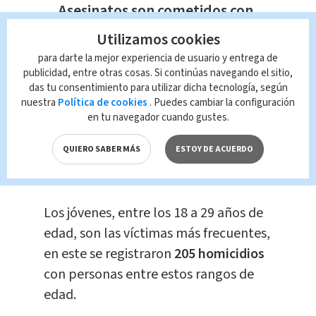
Asesinatos son cometidos con
armas de fuego
Utilizamos cookies
Televisión
para darte la mejor experiencia de usuario y entrega de
publicidad, entre otras cosas. Si continúas navegando el sitio,
das tu consentimiento para utilizar dicha tecnología, según
​La mayoría de las víctimas
nuestra
Política de cookies
. Puedes cambiar la configuración
corresponden a
hombres, 501;
en tu navegador cuando gustes.
mientras que 42 eran mujeres. De los
QUIERO SABER MÁS
ESTOY DE ACUERDO
asesinados
19 son víctimas
colaterales.
Los jóvenes, entre los 18 a 29 años de
edad, son las víctimas más frecuentes,
en este se registraron
205 homicidios
con personas entre estos rangos de
edad.