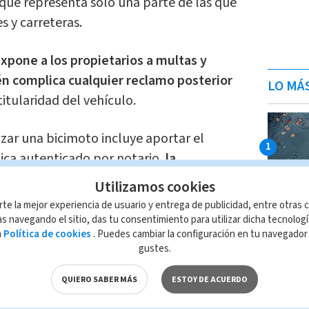
que representa solo una parte de las que
s y carreteras.
xpone a los propietarios a multas y
n complica cualquier reclamo posterior
LO MÁ
itularidad del vehículo.
zar una bicimoto incluye aportar el
ica autenticado por notario,
la
la Declaración Única Aduanera (DUA), el
Utilizamos cookies
s de circulación, así como la revisión
rte la mejor experiencia de usuario y entrega de publicidad, entre otras c
exenciones tributarias, estas deben
s navegando el sitio, das tu consentimiento para utilizar dicha tecnolog
a
Política de cookies
. Puedes cambiar la configuración en tu navegado
io de Hacienda.
gustes.
rco legal, el Ministerio de Obras Públicas
QUIERO SABER MÁS
ESTOY DE ACUERDO
o define un reglamento específico
para