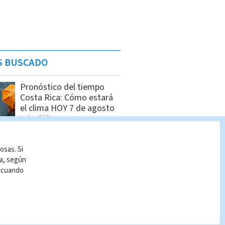
S BUSCADO
Pronóstico del tiempo
Costa Rica: Cómo estará
el clima HOY 7 de agosto
Indira Zúñiga
osas. Si
Dólar en Costa Rica: Tipo
ía, según
de cambio para este
r cuando
martes 4 de agosto
Indira Zúñiga
Dólar en Costa Rica: Tipo