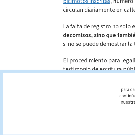
bicimotos inscritas
, número 
circulan diariamente en calle
La falta de registro no solo
e
decomisos, sino que tambié
si no se puede demostrar la t
El procedimiento para legali
testimonio de escritura públ
transmisión electrónica de 
pago de impuestos y derecho
para da
técnica vigente.
En caso de 
continúa
nuestr
acreditarse ante el Minister
A pesar de la claridad del ma
y Transportes (MOPT)
aún n