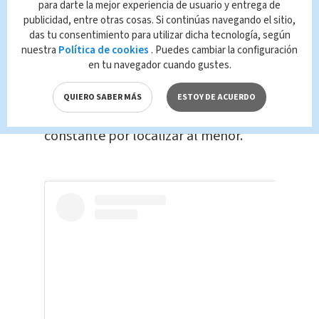
para darte la mejor experiencia de usuario y entrega de
El caso ha conmovido a la comunidad
publicidad, entre otras cosas. Si continúas navegando el sitio,
nacional y ha puesto en evidencia el
das tu consentimiento para utilizar dicha tecnología, según
nuestra
Política de cookies
. Puedes cambiar la configuración
compromiso de los cuerpos de
en tu navegador cuando gustes.
socorro, que durante una semana
desplegaron todos sus recursos
QUIERO SABER MÁS
ESTOY DE ACUERDO
técnicos y humanos en un esfuerzo
constante por localizar al menor.