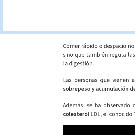
Efecto en cadena
La forma en que el cuerpo 
una cascada de
reacciones 
Comer rápido o despacio no 
sino que también regula l
la digestión.
Las personas que vienen 
sobrepeso y acumulación de 
Además, se ha observado 
colesterol
LDL, el conocido 