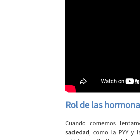
Rol de las hormon
Cuando comemos lentamen
saciedad
, como la PYY y l