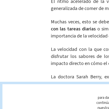
El ritmo acelerado de la
generalizada de comer de ma
Muchas veces, esto se debe
con las tareas diarias
o sim
importancia de la velocidad 
La velocidad con la que co
disfrutar los sabores de l
impacto directo en cómo el
La doctora Sarah Berry, e
cardio-metabólica del Kin
velocidad de ingesta infl
alimentos al estómago y al t
para da
continúa
nuestr