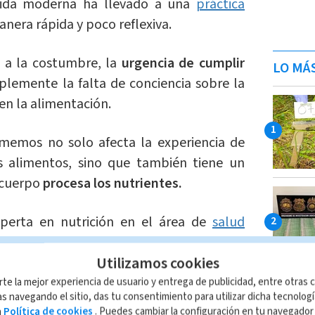
 vida moderna ha llevado a una
práctica
nera rápida y poco reflexiva.
 a la costumbre, la
urgencia de cumplir
LO MÁ
plemente la falta de conciencia sobre la
en la alimentación.
memos no solo afecta la experiencia de
os alimentos, sino que también tiene un
 cuerpo
procesa los nutrientes.
xperta en nutrición en el área de
salud
g's College de Londres, explica que la
Utilizamos cookies
uye en la velocidad de llegada de los
racto gastrointestinal.
rte la mejor experiencia de usuario y entrega de publicidad, entre otras c
s navegando el sitio, das tu consentimiento para utilizar dicha tecnolog
a
Política de cookies
. Puedes cambiar la configuración en tu navegado