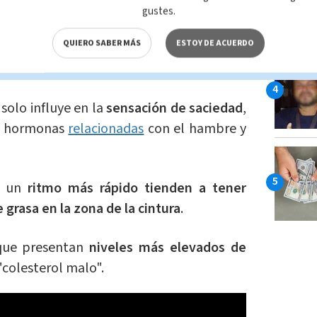
gustes.
QUIERO SABER MÁS
ESTOY DE ACUERDO
responde a la velocidad de la ingesta es
hormonales
.
solo influye en la
sensación de saciedad
,
as hormonas
relacionadas
con el hambre y
a un
ritmo más rápido tienden a tener
grasa en la zona de la cintura
.
que presentan
niveles más elevados de
"colesterol malo".