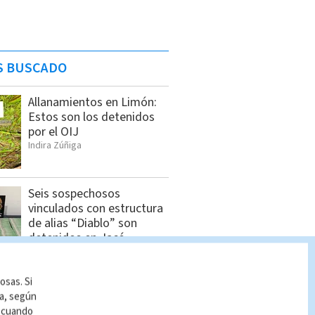
S BUSCADO
Allanamientos en Limón:
Estos son los detenidos
por el OIJ
Indira Zúñiga
Seis sospechosos
vinculados con estructura
de alias “Diablo” son
detenidos en Jacó
Indira Zúñiga
osas. Si
Estos son los nuevos
ía, según
precios de los
r cuando
combustibles a partir del