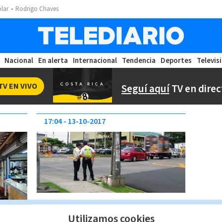
ólar
Rodrigo Chaves
Nacional
En alerta
Internacional
Tendencia
Deportes
Televis
TV EN VIVO
Seguí aquí
TV en direc
17:04
13-10-2017
Utilizamos cookies