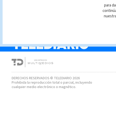
¿Cómo afecta la veloc
para da
a la que comes?
continúa
nuestr
DERECHOS RESERVADOS © TELEDIARIO 2026
Prohibida la reproducción total o parcial, incluyendo
cualquier medio electrónico o magnético.