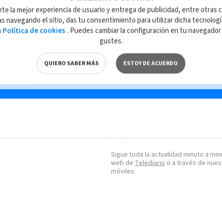
idad
Jóvenes: Principales
rte la mejor experiencia de usuario y entrega de publicidad, entre otras c
víctimas de accidentes de
s navegando el sitio, das tu consentimiento para utilizar dicha tecnolog
tránsito
a
Política de cookies
. Puedes cambiar la configuración en tu navegado
gustes.
QUIERO SABER MÁS
ESTOY DE ACUERDO
Sigue toda la actualidad minuto a minu
web de
Telediario
o a través de nues
móviles.