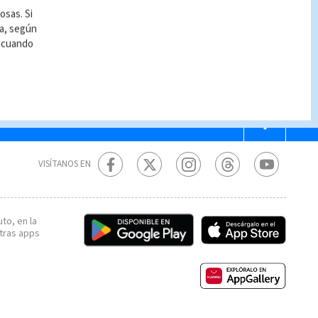
osas. Si
ía, según
r cuando
VISÍTANOS EN
to, en la
tras apps