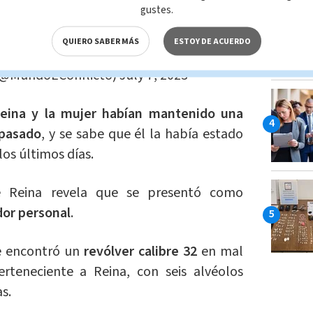
za de dos disparos a un atacante que
gustes.
u pareja con un arma de fuego.
QUIERO SABER MÁS
ESTOY DE ACUERDO
 (@MundoEConflicto)
July 7, 2023
eina y la mujer habían mantenido una
 pasado
, y se sabe que él la había estado
os últimos días.
Reina revela que se presentó como
dor personal
.
se encontró un
revólver calibre 32
en mal
rteneciente a Reina, con seis alvéolos
as.