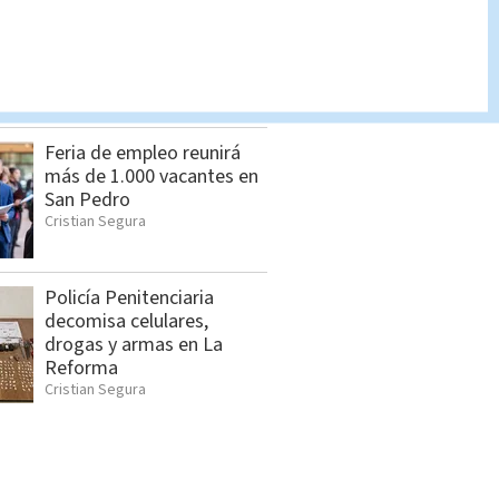
Hombre asesinado en
Siquirres tenía 34 años;
OIJ identificó a la víctima
Indira Zúñiga
Feria de empleo reunirá
más de 1.000 vacantes en
San Pedro
Cristian Segura
Policía Penitenciaria
decomisa celulares,
drogas y armas en La
Reforma
Cristian Segura