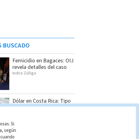
S BUSCADO
Femicidio en Bagaces: OIJ
revela detalles del caso
Indira Zúñiga
Dólar en Costa Rica: Tipo
de cambio para este
miércoles 5 de agosto
Indira Zúñiga
osas. Si
ía, según
r cuando