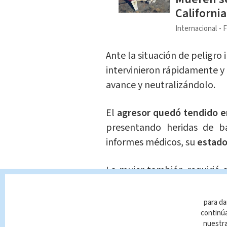
Californi
Internacional
F
Ante la situación de peligro 
intervinieron rápidamente y
avance y neutralizándolo.
El
agresor quedó tendido e
presentando heridas de ba
informes médicos, su
estado
La mujer también requirió 
nerviosa
que experimentó.
para da
???????? | En Buenos Aires, A
continúa
nuestr