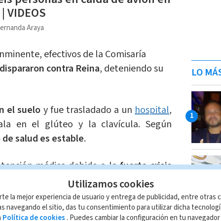
a | VIDEOS
ernanda Araya
inminente, efectivos de la Comisaría
dispararon contra Reina
, deteniendo su
LO MÁ
n el suelo
y fue trasladado a un
hospital
,
la en el glúteo y la clavícula. Según
 de salud es estable
.
atención médica debido a la
fuerte crisis
Utilizamos cookies
rte la mejor experiencia de usuario y entrega de publicidad, entre otras c
rgentina, policía evita un femicidio en
s navegando el sitio, das tu consentimiento para utilizar dicha tecnolog
a
Política de cookies
. Puedes cambiar la configuración en tu navegado