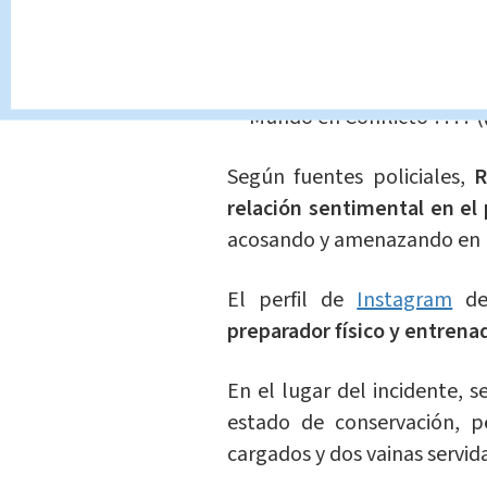
plena calle cuando neutrali
estuvo a punto de matar a s
pic.twitter.com/iL9gBtV4L0
— Mundo en Conflicto ????
Según fuentes policiales,
R
relación sentimental en el
acosando y amenazando en l
El perfil de
Instagram
de 
preparador físico y entrena
En el lugar del incidente, 
estado de conservación, pe
cargados y dos vainas servid