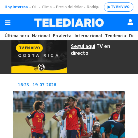
Hoy interesa
OIJ
Clima
Precio del dólar
Rodrigo Chaves
TV EN VIVO
Última hora
Nacional
En alerta
Internacional
Tendencia
Dep
Seguí aquí
TV en
TV EN VIVO
directo
16:23
19-07-2026