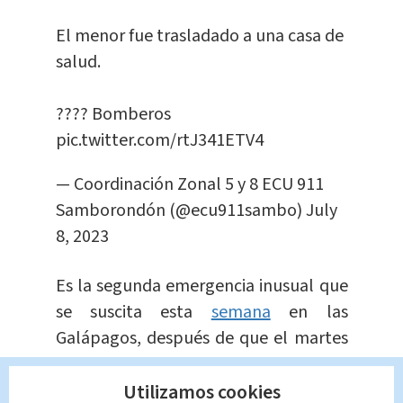
El menor fue trasladado a una casa de
salud.
???? Bomberos
pic.twitter.com/rtJ341ETV4
— Coordinación Zonal 5 y 8 ECU 911
Samborondón (@ecu911sambo)
July
8, 2023
Es la segunda emergencia inusual que
se suscita esta
semana
en las
Galápagos, después de que el martes
una turista mexicana con nacionalidad
Utilizamos cookies
estadounidense fuese mordida por