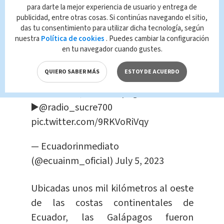
un tiburón
mientras hacía esnórquel
para darte la mejor experiencia de usuario y entrega de
publicidad, entre otras cosas. Si continúas navegando el sitio,
en torno al islote Mosquera.
das tu consentimiento para utilizar dicha tecnología, según
nuestra
Política de cookies
. Puedes cambiar la configuración
‼️
#URGENTE
en tu navegador cuando gustes.
Turista fue mordida por un tiburón,
QUIERO SABER MÁS
ESTOY DE ACUERDO
mientras hacía snorkelling cerca de la
Isla
#Baltra
, en
#Galápagos
.
▶️
@radio_sucre700
pic.twitter.com/9RKVoRiVqy
— Ecuadorinmediato
(@ecuainm_oficial)
July 5, 2023
Ubicadas unos mil kilómetros al oeste
de las costas continentales de
Ecuador, las Galápagos fueron