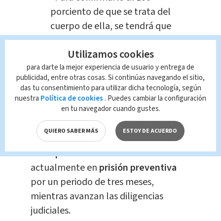
porciento de que se trata del
cuerpo de ella, se tendrá que
hacer pruebas de ADN, pero
Utilizamos cookies
repito, presuntivamente, y
para darte la mejor experiencia de usuario y entrega de
por las vestimentas que se
publicidad, entre otras cosas. Si continúas navegando el sitio,
tienen en el lugar,
das tu consentimiento para utilizar dicha tecnología, según
e
staríamos ante el cuerpo
nuestra
Política de cookies
. Puedes cambiar la configuración
en tu navegador cuando gustes.
de Nelly Romero, de 33
años
", detalló Soto.
QUIERO SABER MÁS
ESTOY DE ACUERDO
El
sospechoso
se encuentra
actualmente en
prisión preventiva
por un periodo de tres meses,
mientras avanzan las diligencias
judiciales.