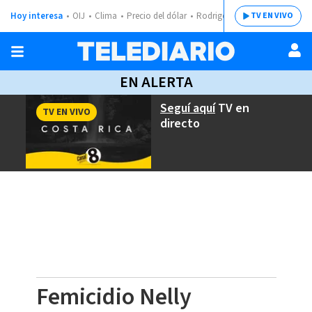
Hoy interesa
OIJ
Clima
Precio del dólar
Rodrigo Chaves
TV EN VIVO
EN ALERTA
Seguí aquí
TV en
TV EN VIVO
directo
Femicidio Nelly