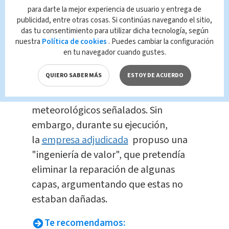
para darte la mejor experiencia de usuario y entrega de
El proyecto contemplaba
publicidad, entre otras cosas. Si continúas navegando el sitio,
das tu consentimiento para utilizar dicha tecnología, según
reparaciones profundas a la pista,
nuestra
Política de cookies
. Puedes cambiar la configuración
incluyendo sus capas subyacentes,
en tu navegador cuando gustes.
con el propósito de extender su vida
QUIERO SABER MÁS
ESTOY DE ACUERDO
útil y atender los daños provocados,
supuestamente, por los fenómenos
meteorológicos señalados. Sin
embargo, durante su ejecución,
la
empresa adjudicada
propuso una
"ingeniería de valor", que pretendía
eliminar la reparación de algunas
capas, argumentando que estas no
estaban dañadas.
Te recomendamos: