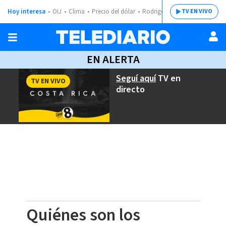
Hoy interesa
OIJ
Clima
Precio del dólar
Rodrigo Chaves
TV EN VIVO
EN ALERTA
Seguí aquí
TV en
TV EN VIVO
directo
Quiénes son los