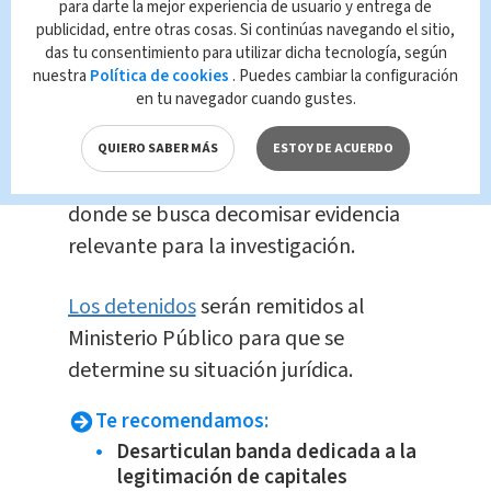
para darte la mejor experiencia de usuario y entrega de
servicios de enderezado y pintura.
publicidad, entre otras cosas. Si continúas navegando el sitio,
das tu consentimiento para utilizar dicha tecnología, según
nuestra
Política de cookies
. Puedes cambiar la configuración
Los allanamientos se ejecutan en
en tu navegador cuando gustes.
Barva, Santa Bárbara, Cubujuquí y
Belén en Heredia,
La Guácima en
QUIERO SABER MÁS
ESTOY DE ACUERDO
Alajuela y El Roble en Puntarenas,
donde se busca decomisar evidencia
relevante para la investigación.
Los detenidos
serán remitidos al
Ministerio Público para que se
determine su situación jurídica.
Te recomendamos:
Desarticulan banda dedicada a la
legitimación de capitales