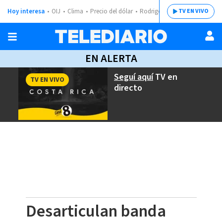
Hoy interesa
OIJ
Clima
Precio del dólar
Rodrigo Chaves
TV EN VIVO
EN ALERTA
Seguí aquí
TV en
TV EN VIVO
directo
Desarticulan banda