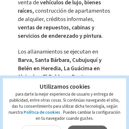
venta de
vehículos de lujo, bienes
raíces,
construcción de apartamentos
de alquiler, créditos informales,
ventas de repuestos, cabinas y
servicios de enderezado y pintura.
Los allanamientos se ejecutan en
Barva, Santa Bárbara, Cubujuquí y
Belén en Heredia, La Guácima en
Alajuela y El Roble en Puntarenas,
donde se busca decomisar evidencia
Utilizamos cookies
relevante para la investigación.
para darte la mejor experiencia de usuario y entrega de
publicidad, entre otras cosas. Si continúas navegando el sitio,
das tu consentimiento para utilizar dicha tecnología, según
Los detenidos serán remitidos al
nuestra
Política de cookies
. Puedes cambiar la configuración
Ministerio Público para que se
en tu navegador cuando gustes.
determine su situación jurídica.