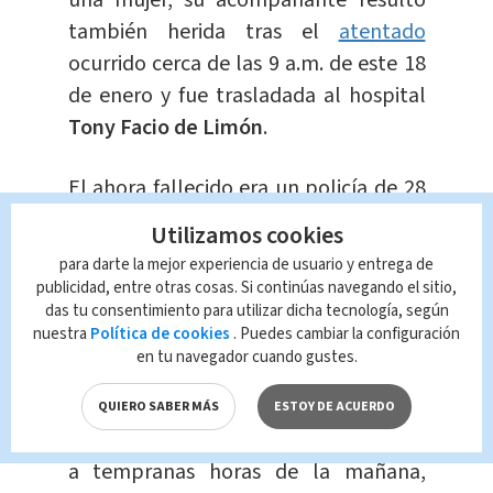
una mujer, su acompañante resultó
también herida tras el
atentado
ocurrido cerca de las 9 a.m. de este 18
de enero y fue trasladada al hospital
Tony Facio de Limón
.
El ahora fallecido era un policía de 28
años, de apellido Rojas, quien fue
Utilizamos cookies
interceptado en
Barrio San Juan de
para darte la mejor experiencia de usuario y entrega de
Limón
frente a un taller automotriz
publicidad, entre otras cosas. Si continúas navegando el sitio,
das tu consentimiento para utilizar dicha tecnología, según
de la localidad.
nuestra
Política de cookies
. Puedes cambiar la configuración
en tu navegador cuando gustes.
Rojas formaba parte de la
delegación
policial de Siquirres
y estaba en su día
QUIERO SABER MÁS
ESTOY DE ACUERDO
libre este jueves cuando fue asesinado
a tempranas horas de la mañana,