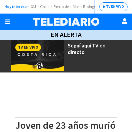
Hoy interesa
OIJ
Clima
Precio del dólar
Rodrigo Chaves
TV EN VIVO
EN ALERTA
Seguí aquí
TV en
TV EN VIVO
directo
Joven de 23 años murió