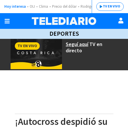
Hoy interesa
OIJ
Clima
Precio del dólar
Rodrigo Chaves
TV EN VIVO
DEPORTES
Seguí aquí
TV en
TV EN VIVO
directo
¡Autocross despidió su