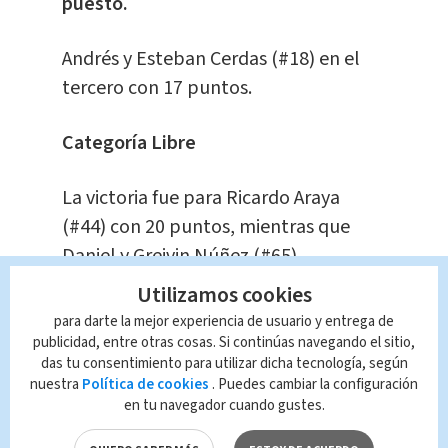
puesto.
Andrés y Esteban Cerdas (#18) en el
tercero con 17 puntos.
Categoría Libre
La victoria fue para Ricardo Araya
(#44) con 20 puntos, mientras que
Daniel y Greivin Núñez (#65)
aseguraron el
segundo lugar con 17
Utilizamos cookies
puntos.
para darte la mejor experiencia de usuario y entrega de
publicidad, entre otras cosas. Si continúas navegando el sitio,
"Gracias a Dios se nos dio el
das tu consentimiento para utilizar dicha tecnología, según
nuestra
Política de cookies
. Puedes cambiar la configuración
resultado, un segundo lugar
en tu navegador cuando gustes.
para terminar el año,
con un