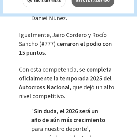
bicampeonato que nos ha
QUIERO SABER MÁS
ESTOY DE ACUERDO
costado mucho
", detalló
Daniel Núñez.
Igualmente, Jairo Cordero y Rocío
Sancho (#777) c
erraron el podio con
15 puntos.
Con esta competencia,
se completa
oficialmente la temporada 2025 del
Autocross Nacional,
que dejó un alto
nivel competitivo.
"
Sin duda, el 2026 será un
año de aún más crecimiento
para nuestro deporte”,