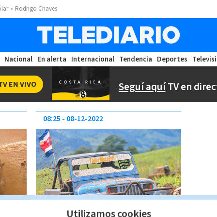
ólar
Rodrigo Chaves
Nacional
En alerta
Internacional
Tendencia
Deportes
Televis
TV EN VIVO
Seguí aquí
TV en direc
08:25
08-12-2022
Utilizamos cookies