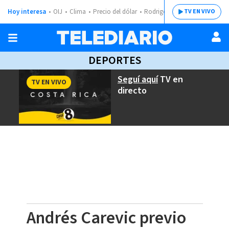
Hoy interesa
OIJ
Clima
Precio del dólar
Rodrigo Chaves
TV EN VIVO
DEPORTES
Seguí aquí
TV en
TV EN VIVO
directo
Andrés Carevic previo