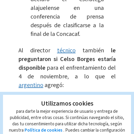
alajuelense en una
conferencia de prensa
después de clasificarse a la
final de la Concacaf.
Al director
técnico
también
le
preguntaron si Celso Borges estaría
disponible
para el enfrentamiento del
4 de noviembre, a lo que el
argentino
agregó:
“Tenemos todavía el día de
Utilizamos cookies
mañana (viernes) y toda la
para darte la mejor experiencia de usuario y entrega de
mañana del sábado para
publicidad, entre otras cosas. Si continúas navegando el sitio,
das tu consentimiento para utilizar dicha tecnología, según
normalmente tomar
nuestra
Política de cookies
. Puedes cambiar la configuración