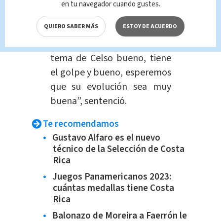
siempre decisión
y la mejor
en tu navegador cuando gustes.
decisión para que esté al
QUIERO SABER MÁS
ESTOY DE ACUERDO
100% para que puedan ser
partícipes del juego, con el
tema de Celso bueno, tiene
el golpe y bueno, esperemos
que su evolución sea muy
buena”, sentenció.
Te recomendamos
Gustavo Alfaro es el nuevo
técnico de la Selección de Costa
Rica
Juegos Panamericanos 2023:
cuántas medallas tiene Costa
Rica
Balonazo de Moreira a Faerrón le