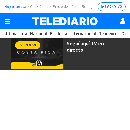
Hoy interesa
OIJ
Clima
Precio del dólar
Rodrigo Chaves
TV EN VIVO
Última hora
Nacional
En alerta
Internacional
Tendencia
Dep
Seguí aquí
TV en
TV EN VIVO
directo